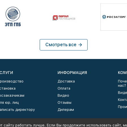
Смотреть все
СЛУГИ
ИНФОРМАЦИЯ
КОМ
роизводство
Доставка
Поче
нас?
становка
Оплата
Виде
осзаказчикам
Видео
Конт
ля юр. лиц
Отзывы
Прои
аписать директору
Дилерам
т сайту работать лучше. Если Вы продолжите использовать сайт, мы