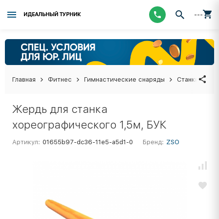
---
ИДЕАЛЬНЫЙ ТУРНИК
Главная
Фитнес
Гимнастические снаряды
Станки хоре
Жердь для станка
хореографического 1,5м, БУК
Артикул:
01655b97-dc36-11e5-a5d1-0
Бренд:
ZSO