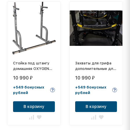
Стойка под штангу
Захваты для грифа
домашняя OXYGEN
дополнительные для
FITNESS RACK
рамы SPR1000
10 990
10 990
₽
₽
+549 бонусных
+549 бонусных
рублей
рублей
В корзину
В корзину