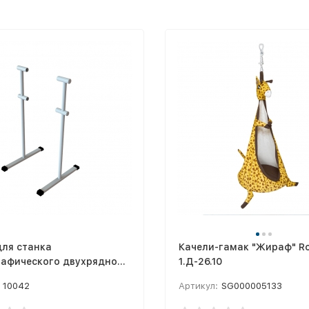
для станка
Качели-гамак "Жираф" R
рафического двухрядного
1.Д-26.10
ного мобильного
10042
Артикул:
SG000005133
е, пара)