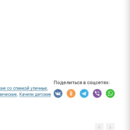
Поделиться в соцсетях:
кие со спинкой уличные
,
лические
,
Качели детские