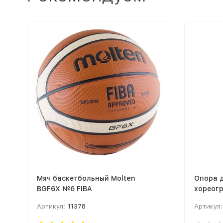
Мяч баскетбольный Molten
Опора 
BGF6X №6 FIBA
хореог
наполь
Артикул:
11378
Артикул:
(крайни