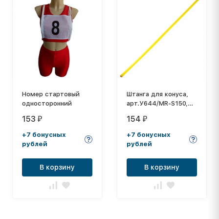
Номер стартовый
Штанга для конуса,
односторонний
арт.У644/MR-S150,
диаметр 2,2 см,
153
154
₽
₽
длина 1,5 м, жесткий
пластик, желтый
+7 бонусных
+7 бонусных
рублей
рублей
В корзину
В корзину