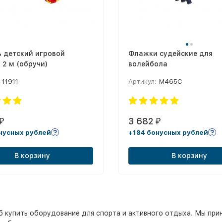
 детский игровой
Флажки судейские для
 2 м (обручи)
волейбола
11911
Артикул:
М465С
3 682
₽
₽
нусных рублей
+184 бонусных рублей
В корзину
В корзину
б купить оборудование для спорта и активного отдыха. Мы пр