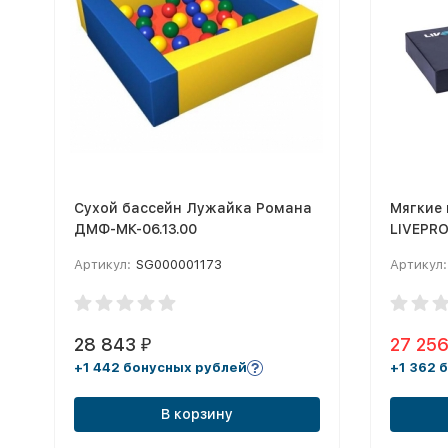
Сухой бассейн Лужайка Романа
Мягкие
ДМФ-МК-06.13.00
LIVEPRO
Артикул:
SG000001173
Артикул:
28 843
27 25
₽
+1 442 бонусных рублей
+1 362 
В корзину