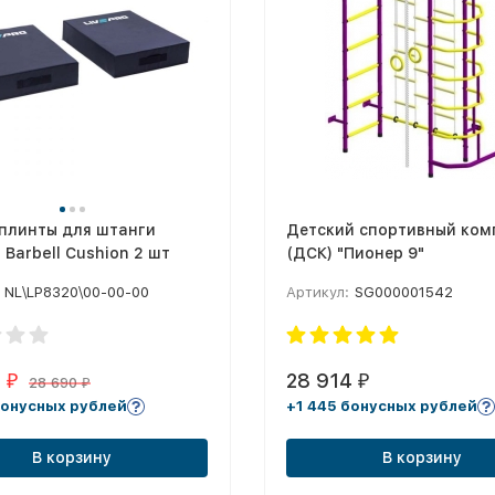
 плинты для штанги
Детский спортивный ком
 Barbell Cushion 2 шт
(ДСК) "Пионер 9"
NL\LP8320\00-00-00
Артикул:
SG000001542
6
28 914
₽
₽
28 690
₽
бонусных рублей
+1 445 бонусных рублей
В корзину
В корзину