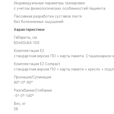
Индивидуальные параметры тренировки
с учетом физиологических особенностей пациента
Пассивная разработка суставов локтя
без болезненных ощущений
Характеристики
Га­ба­ри­ты, см
80х60х84-105
Ком­плек­та­ция E2
стан­дарт­ная вер­сия ПО + кар­ты па­мя­ти. Ста­ци­о­нар­ное к
Ком­плек­та­ция E2 Compact
стан­дарт­ная вер­сия ПО + кар­ты па­мя­ти + крес­ло + под­ло
Про­на­ция/Су­пи­на­ция
90°-0°-90°
Раз­ги­ба­ние/Сги­ба­ние
-5°-0°-140°
Вес, кг
28