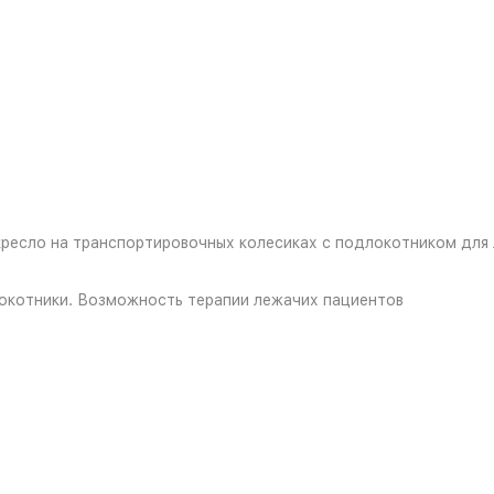
рес­ло на транс­пор­ти­ро­воч­ных ко­ле­си­ках с под­ло­кот­ни­ком для
­кот­ни­ки. Воз­мож­ность те­ра­пии ле­жа­чих па­ци­ен­тов