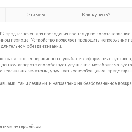
Отзывы
Как купить?
E2 предназначен для проведения процедур по восстановлению 
нном периоде. Устройство позволяет проводить непрерывные пас
 длительном обездвиживании.
х травм: послеоперационных, ушибах и деформациях суставов,
а данном аппарате способствует улучшению метаболизма суста
сс всасывания гематомы, улучшает кровообращение, предотвра
вшами, так и левшами, и направлено на безболезненное возвр
онятным интерфейсом