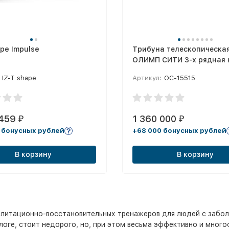
ape Impulse
Трибуна телескопическа
ОЛИМП СИТИ 3-х рядная 
места без ограждения
IZ-T shape
Артикул:
ОС-15515
 459
1 360 000
₽
₽
 бонусных рублей
+68 000 бонусных рублей
В корзину
В корзину
илитационно-восстановительных тренажеров для людей с забол
оге, стоит недорого, но, при этом весьма эффективно и много