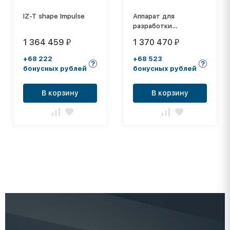
IZ-T shape Impulse
Аппарат для
разработки
локтевого сустава
1 364 459
1 370 470
₽
₽
ARTROMOT E2
+68 222
+68 523
бонусных рублей
бонусных рублей
В корзину
В корзину