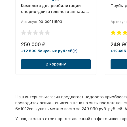
Комплекс для реабилитации
Трубы д
опорно-двигательного аппарата
с биологической обратной
Артикул:
00-00011593
Артикул:
связью Аника
250 000
249 9
₽
+12 500 бонусных рублей
+12 495
В корзину
Наш интернет-магазин предлагает недорого приобрести и
проводится акция – снижена цена на хиты продаж нашего
6e1012cn, купить можно всего за 249 990 руб. рублей. 
Узнав, сколько стоит представленный на фото инвента