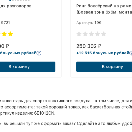
ля разговоров
Ринг боксёрский на раме
(Боевая зона 6х6м, монт
площадка 7.6х7.6м) DNN
5721
Артикул:
196
00
250 302
₽
₽
 бонусных рублей
+12 515 бонусных рублей
В корзину
В корзину
нвентарь для спорта и активного воздуха – в том числе, для и
 ассортимента: такой хороший товар, как баскетбольная стойка
Артикул изделия: 6E1012CN.
рь, вы решили тут же оформить заказ? Сделайте это любым удо