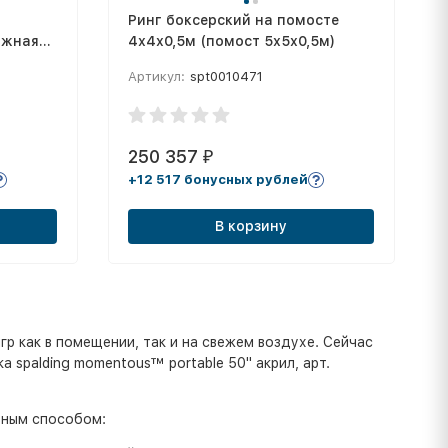
Ринг боксерский на помосте
ажная
4х4х0,5м (помост 5х5х0,5м)
Артикул:
spt0010471
250 357
₽
+12 517 бонусных рублей
В корзину
гр как в помещении, так и на свежем воздухе. Сейчас
 spalding momentous™ portable 50" акрил, арт.
бным способом: