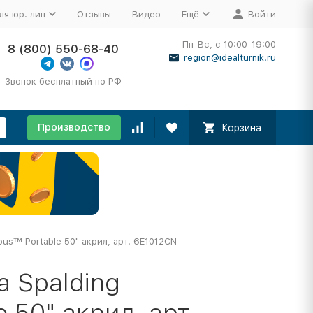
ля юр. лиц
Отзывы
Видео
Ещё
Войти
Пн-Вс, с 10:00-19:00
8 (800) 550-68-40
region@idealturnik.ru
Звонок бесплатный по РФ
Производство
Корзина
us™ Portable 50" акрил, арт. 6E1012CN
а Spalding
50" акрил, арт.