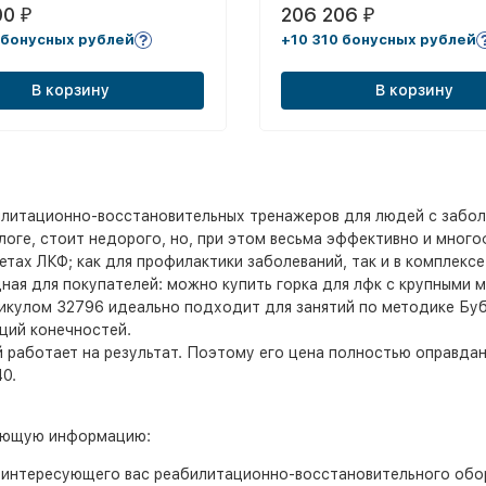
00
206 206
₽
₽
 бонусных рублей
+10 310 бонусных рублей
В корзину
В корзину
илитационно-восстановительных тренажеров для людей с забол
оге, стоит недорого, но, при этом весьма эффективно и много
етах ЛКФ; как для профилактики заболеваний, так и в комплекс
ная для покупателей: можно купить горка для лфк с крупными м
кулом 32796 идеально подходит для занятий по методике Буб
ций конечностей.
работает на результат. Поэтому его цена полностью оправдан
0.
дующую информацию:
 интересующего вас реабилитационно-восстановительного обор