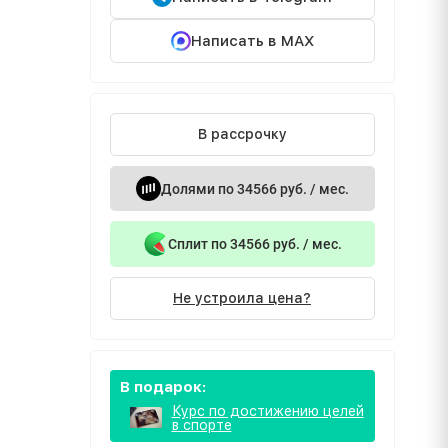
Написать в MAX
В рассрочку
Долями по 34566 руб. / мес.
Сплит по 34566 руб. / мес.
Не устроила цена?
В подарок:
Курс по достижению целей
в спорте