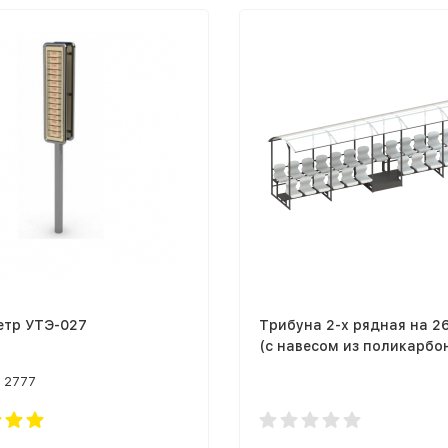
етр УТЭ-027
Трибуна 2-х рядная на 2
(с навесом из поликарбо
СТ-249
2777