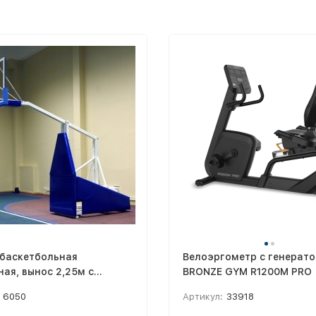
 баскетбольная
Велоэргометр с генерат
ая, вынос 2,25м с
BRONZE GYM R1200M PRO
овесами
6050
Артикул:
33918