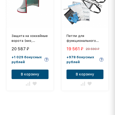
Защита на хоккейные
Петли для
ворота (низ,
функционального
середина, верх)
тренинга с роликом
20 587
19 561
20 590
₽
₽
₽
aeroSling ELITE Plus
+1 029 бонусных
+978 бонусных
рублей
рублей
В корзину
В корзину