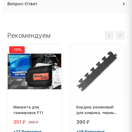
Вопрос-Ответ
Рекомендуем
-10%
Манжета для
Бордюр резиновый
тренировок F11
для коврика, черный,
толщина 20 мм
351
390
390
₽
₽
₽
+17 бонусных
+19 бонусных