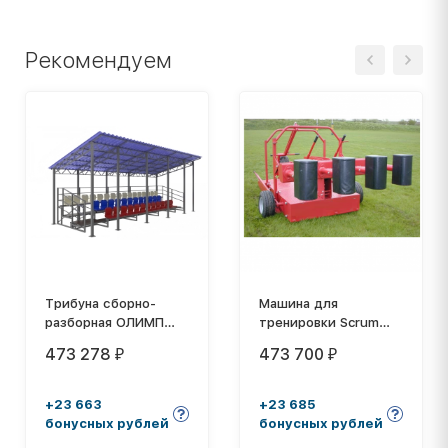
Рекомендуем
Трибуна сборно-
Машина для
разборная ОЛИМП
тренировки Scrum
СИТИ 3-х рядная на
Machine
473 278
473 700
₽
₽
40 мест (с навесом
из профлиста)
+23 663
+23 685
бонусных рублей
бонусных рублей