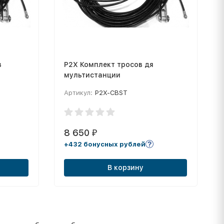
в
P2X Комплект тросов дя
мультистанции
Артикул:
P2X-CBST
8 650
₽
+432 бонусных рублей
В корзину