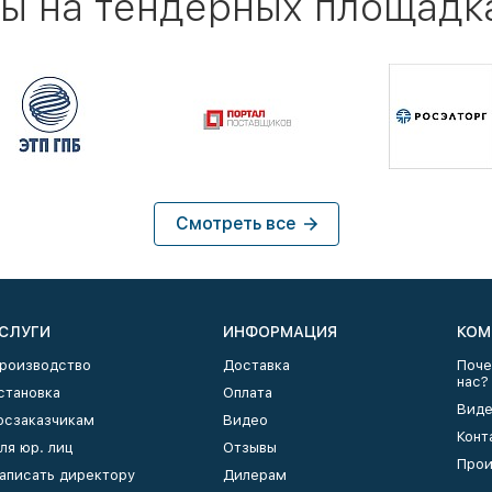
ы на тендерных площадк
Смотреть все
СЛУГИ
ИНФОРМАЦИЯ
КОМ
роизводство
Доставка
Поче
нас?
становка
Оплата
Виде
осзаказчикам
Видео
Конт
ля юр. лиц
Отзывы
Прои
аписать директору
Дилерам