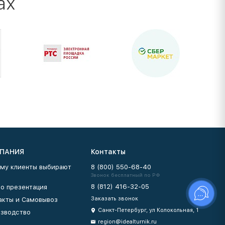
ах
ПАНИЯ
Контакты
му клиенты выбирают
8 (800) 550-68-40
Звонок бесплатный по РФ
8 (812) 416-32-05
о презентация
Заказать звонок
акты и Самовывоз
Санкт-Петербург, ул Колокольная, 1
зводство
region@idealturnik.ru