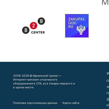
М
У
2008-2026 © Идеальный турник —
Интернет-магазин спортивного
П
оборудования в СПб, все товары недорого и
У
в одном месте.
Г
Д
Политика персональных данных
Карта сайта
Н