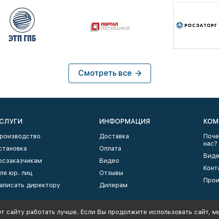
Смотреть все
СЛУГИ
ИНФОРМАЦИЯ
КОМ
роизводство
Доставка
Поче
нас?
становка
Оплата
Виде
осзаказчикам
Видео
Конт
ля юр. лиц
Отзывы
Прои
аписать директору
Дилерам
т сайту работать лучше. Если Вы продолжите использовать сайт, мы