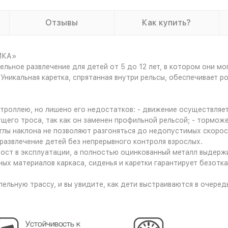
Отзывы
Как купить?
ИКА»
ельное развлечение для детей от 5 до 12 лет, в котором они м
никальная каретка, спрятанная внутри рельсы, обеспечивает р
оллею, но лишено его недостатков: - движение осуществляется
сущего троса, так как он заменен профильной рельсой; - тормо
ы наклона не позволяют разгоняться до недопустимых скорост
развлечение детей без непрерывного контроля взрослых.
ост в эксплуатации, а полностью оцинкованный металл выдерж
нных материалов каркаса, сиденья и каретки гарантирует безот
лельную трассу, и вы увидите, как дети выстраиваются в очере