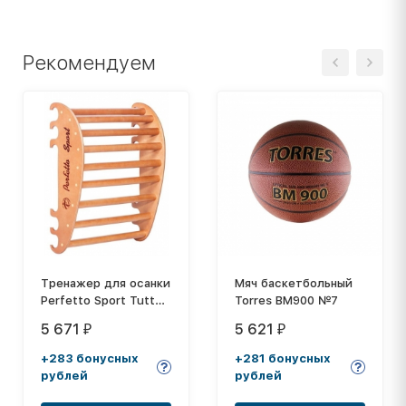
Рекомендуем
Тренажер для осанки
Мяч баскетбольный
Perfetto Sport Tutto
Torres BM900 №7
PS-120 №1
5 671
5 621
₽
₽
+283 бонусных
+281 бонусных
рублей
рублей