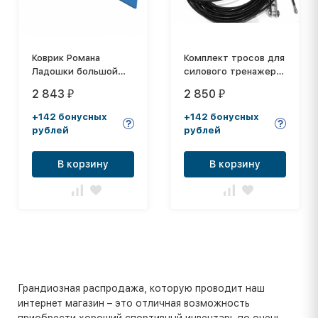
Коврик Романа
Комплект тросов для
Ладошки большой
силового тренажера
ДМФ-ЭЛК-15.03.02
HouseFit HG-2016
2 843
2 850
₽
₽
+142 бонусных
+142 бонусных
рублей
рублей
В корзину
В корзину
Грандиозная распродажа, которую проводит наш
интернет магазин – это отличная возможность
приобрести хороший спортивный инвентарь по очень