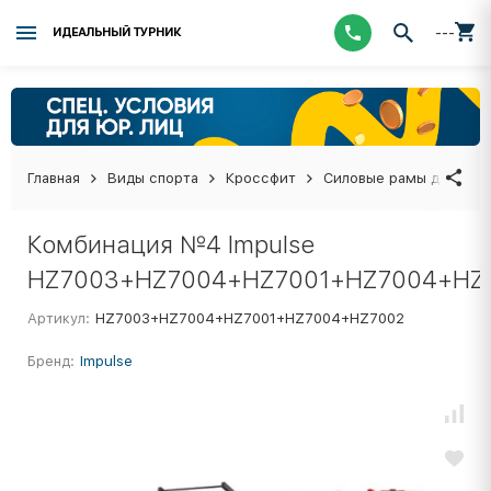
---
ИДЕАЛЬНЫЙ ТУРНИК
Главная
Виды спорта
Кроссфит
Силовые рамы для кро
Комбинация №4 Impulse
HZ7003+HZ7004+HZ7001+HZ7004+HZ
Артикул:
HZ7003+HZ7004+HZ7001+HZ7004+HZ7002
Бренд:
Impulse