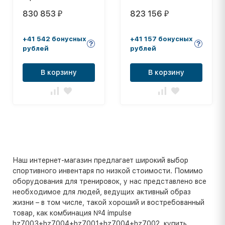
HZ7003+HZ7004+HZ7002+HZ7004+HZ7001
d=9,75м (высота
830 853
823 156
₽
₽
помоста 1м)
+41 542 бонусных
+41 157 бонусных
рублей
рублей
В корзину
В корзину
Наш интернет-магазин предлагает широкий выбор
спортивного инвентаря по низкой стоимости. Помимо
оборудования для тренировок, у нас представлено все
необходимое для людей, ведущих активный образ
жизни – в том числе, такой хороший и востребованный
товар, как комбинация №4 impulse
hz7003+hz7004+hz7001+hz7004+hz7002, купить