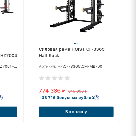
Силовая рама HOIST CF-3365
+HZ7004+HZ7002
Half Rack
004+HZ7002
Артикул:
HF\CF-3365\CM-MB-00
774 336
₽
815 090
₽
+38 716 бонусных рублей
В корзину