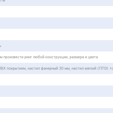
1 м
ь
м произвести ринг любой конструкции, размера и цвета
 ПВХ покрытием, настил фанерный 30 мм, настил мягкий (ППЭ) т