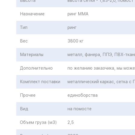
Высота
высота сетки - 1,83-2,0, помост 
Назначение
ринг ММА
Тип
ринг
Вес
3800 кг
Материалы
металл, фанера, ППЭ, ПВХ-ткан
Дополнительно
по желанию заказчика, мы може
Комплект поставки
металлический каркас, сетка с
Прочее
единоборства
Вид
на помосте
Объем груза (м3)
2,5