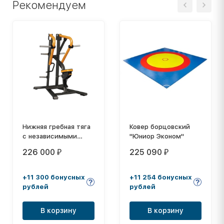
Рекомендуем
Нижняя гребная тяга
Ковер борцовский
с независимыми
"Юниор Эконом"
рычагами Digger
226 000
225 090
₽
₽
HD004-2
+11 300 бонусных
+11 254 бонусных
рублей
рублей
В корзину
В корзину