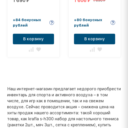
1 690
1 606
1 690
₽
₽
₽
пара
+84 бонусных
+80 бонусных
рублей
рублей
В корзину
В корзину
Наш интернет-магазин предлагает недорого приобрести
инвентарь для спорта и активного воздуха – в том
числе, для игр как в помещении, так и на свежем
воздухе. Сейчас проводится акция – снижена цена на
хиты продаж нашего ассортимента: такой хороший
товар, как krafla s-h300 набор для настольного тенниса
(ракетки 2шт., мяч 3шт., сетка с креплением), купить