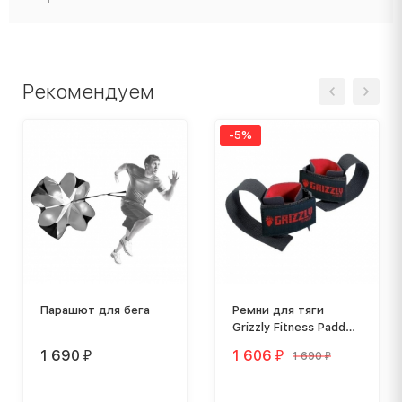
Рекомендуем
-5%
Парашют для бега
Ремни для тяги
Grizzly Fitness Padded
Lifting Strap 8614-04,
1 690
1 606
1 690
₽
₽
₽
пара