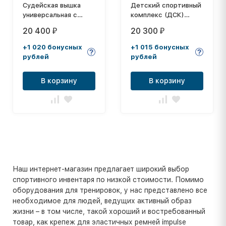
Судейская вышка
Детский спортивный
универсальная с
комплекс (ДСК)
козырьком
"Пионер-С3С", сине-
20 400
20 300
₽
₽
желтый
+1 020 бонусных
+1 015 бонусных
рублей
рублей
В корзину
В корзину
Наш интернет-магазин предлагает широкий выбор
спортивного инвентаря по низкой стоимости. Помимо
оборудования для тренировок, у нас представлено все
необходимое для людей, ведущих активный образ
жизни – в том числе, такой хороший и востребованный
товар, как крепеж для эластичных ремней impulse