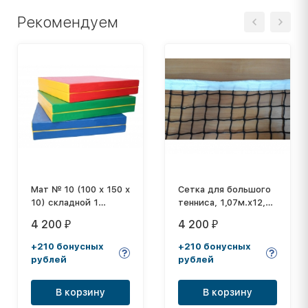
Рекомендуем
Мат № 10 (100 х 150 х
Сетка для большого
10) складной 1
тенниса, 1,07м.х12,80
сложение
м, толщина нити: 2,6
4 200
4 200
₽
₽
мм
+210 бонусных
+210 бонусных
рублей
рублей
В корзину
В корзину