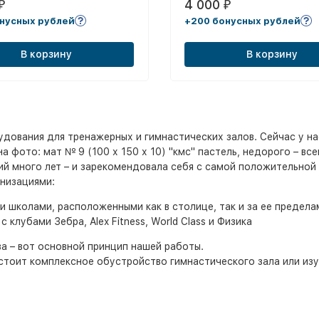
4 000
₽
₽
нусных рублей
+200 бонусных рублей
В корзину
В корзину
ования для тренажерных и гимнастических залов. Сейчас у нас
 фото: мат № 9 (100 х 150 х 10) "кмс" пастель, недорого – вс
ий много лет – и зарекомендовала себя с самой положительной
низациями:
школами, расположенными как в столице, так и за ее предела
лубами Зебра, Alex Fitness, World Class и Физика
а – вот основной принцип нашей работы.
о стоит комплексное обустройство гимнастического зала или из