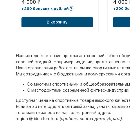
4 000
4 000
₽
+200 бонусных рублей
+200 бо
В корзину
Наш интернет-магазин предлагает хороший выбор оборуд
хорошей скидкой. Например, изделие, представленное на
Наша организация работает на рынке спортивных издел
Мы сотрудничаем с бюджетными и коммерческими орга
Со многими спортивными и общеобразовательными 
С мастодонтами современной фитнес-индустрии: с к
Доступная цена на спортивные товары высокого качеств
Если вы хотите сделать оптовый заказ, узнать, скольк
то оправьте запрос на наш электронный адрес:
region @ idealturnik ru
(пробелы необходимо убрать)
.