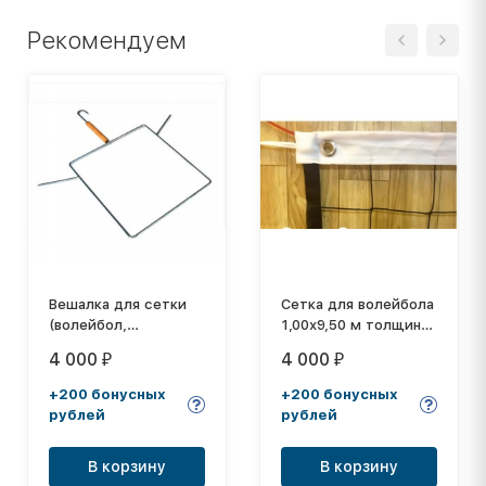
Рекомендуем
Вешалка для сетки
Сетка для волейбола
(волейбол,
1,00х9,50 м толщина
бадминтон, большой
нити: 2,6 мм
4 000
4 000
₽
₽
теннис)
+200 бонусных
+200 бонусных
рублей
рублей
В корзину
В корзину