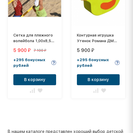
Сетка для пляжного
Контурная игрушка
волейбола 1,00х8,50
Утенок Романа ДМФ-
м , толщина нити: 2,6
МК-01.94.01
5 900
5 900
7 100
₽
₽
₽
мм
+295 бонусных
+295 бонусных
рублей
рублей
В корзину
В корзину
В нашем каталоге представлен хороший выбор детской