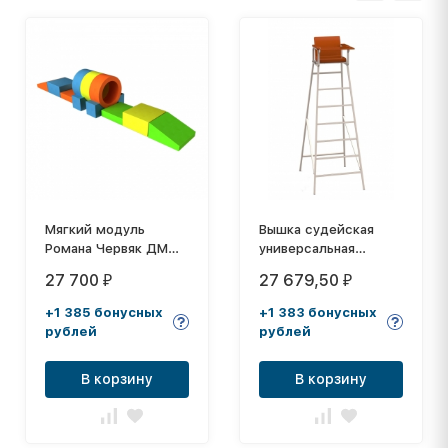
Мягкий модуль
Вышка судейская
Романа Червяк ДМФ-
универсальная
МК-08.89.20
(кресло пластик),
27 700
27 679,50
₽
₽
ZSO
+1 385 бонусных
+1 383 бонусных
рублей
рублей
В корзину
В корзину