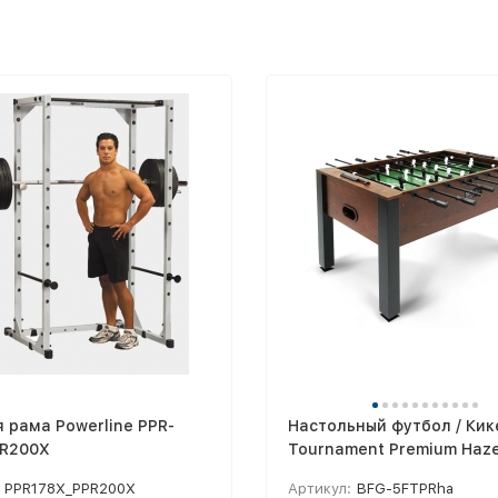
 рама Powerline PPR-
Настольный футбол / Кик
PR200X
Tournament Premium Haze
PPR178X_PPR200X
Артикул:
BFG-5FTPRha