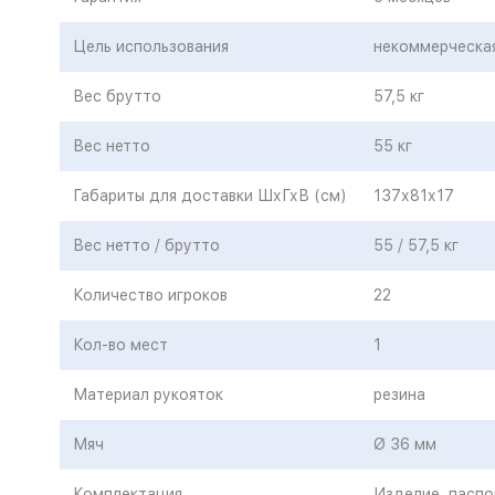
Цель использования
некоммерческа
Вес брутто
57,5 кг
Вес нетто
55 кг
Габариты для доставки ШхГхВ (см)
137х81х17
Вес нетто / брутто
55 / 57,5 кг
Количество игроков
22
Кол-во мест
1
Материал рукояток
резина
Мяч
Ø 36 мм
Комплектация
Изделие, паспо