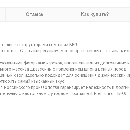
Отзывы
Как купить?
отовлен конструкторами компании BFG.
ностью. Стальные регулируемые опоры позволят выставить иде
зованными фигурками игроков, выполненными из долговечных 
льного массива древесины с применением шпона ценных пород.
анный стол идеально подойдет для оснащения дизайнерских иг
творить самый изысканный вкус.
я Российского производства гарантирует надежность и долгий
тельным с настольным футболом Tournament Premium от BFG!