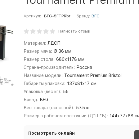
Артикул:
BFG-5FTPRbr
Бренд:
BFG
Написать отзыв
Материал:
ЛДСП
Размер мяча:
Ø 36 мм
Размер стола:
680х1178 мм
Страна-производитель:
Россия
Название модели:
Tournament Premium Bristol
Габариты упаковки:
137х81х17 см
Упаковка (вес кг):
55
Бренд:
BFG
Вес товара (основной):
57.5 кг
Размер в рабочем состоянии (Д*Ш*В):
144х77х88 с
Посмотреть онлайн