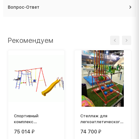
Вопрос-Ответ
Рекомендуем
Спортивный
Стеллаж для
комплекс
легкоатлетического
Игромания-3 Пресс
инвентаря
75 014
74 700
₽
₽
дачный с горкой