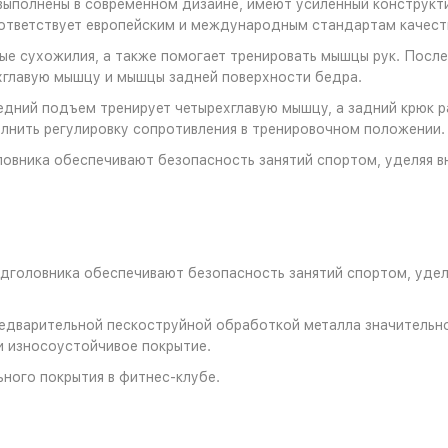
 выполнены в современном дизайне, имеют усиленный конструк
ответствует европейским и международным стандартам качеств
е сухожилия, а также помогает тренировать мышцы рук. После 
хглавую мышцу и мышцы задней поверхности бедра.
редний подъем тренирует четырехглавую мышцу, а задний крюк 
лнить регулировку сопротивления в тренировочном положении.
овника обеспечивают безопасность занятий спортом, уделяя в
дголовника обеспечивают безопасность занятий спортом, уде
редварительной пескоструйной обработкой металла значительн
и износоустойчивое покрытие.
ного покрытия в фитнес-клубе.