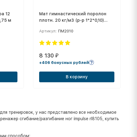
ра 12
Мат гимнастический поролон
,75 м
плотн. 20 кг/м3 (р-р 1*2*0,10)
винилискожа, на молнии
Артикул:
ПМ2010
8 130
₽
+406 бонусных рублей
В корзину
для тренировок, у нас представлено все необходимое
енажер сгибание/разгибание ног impulse rl8105, купить
ным способом: