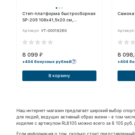
Степ-платформа быстросборная
Самокат
SP-205 108х41,5х20 см,
обрезиненная, 3-х уровневая
Артикул:
УТ-00019260
Артикул:
8 099
8 098
₽
+404 бонусных рублей
+404 бо
В корзину
Наш интернет-магазин предлагает широкий выбор спорт
для людей, ведущих активный образ жизни – в том числе
изделие с артикулом RL8105 можно всего за 8 105 руб. 
Если информация о том, сколько стоит представленный