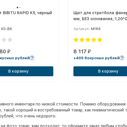
 BIBITU RAPID K5, черный
Щит для стритбола фане
мм, БЕЗ основания, 1,20*0
K5-BK
Артикул:
М184
,80
8 117
₽
₽
нусных рублей
+405 бонусных рублей
В корзину
В корзину
ивного инвентаря по низкой стоимости. Помимо оборудования 
, такой хороший и востребованный товар, как пневматический тр
рублей, что очень недорого.
 на фото товар, вам подходит, то оформите заказ любым удоб