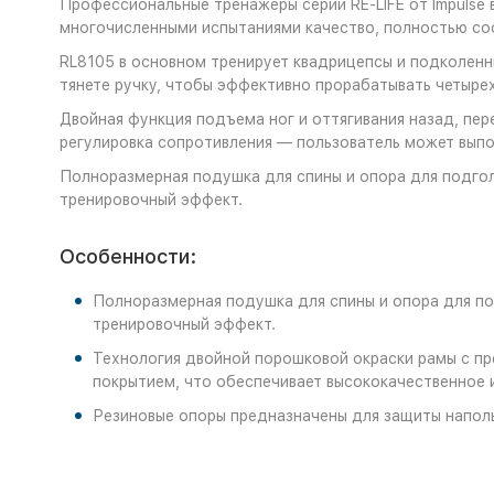
Профессиональные тренажеры серии RE-LIFE от Impulse
многочисленными испытаниями качество, полностью со
RL8105 в основном тренирует квадрицепсы и подколенны
тянете ручку, чтобы эффективно прорабатывать четыре
Двойная функция подъема ног и оттягивания назад, пе
регулировка сопротивления — пользователь может выпо
Полноразмерная подушка для спины и опора для подгол
тренировочный эффект.
Особенности:
Полноразмерная подушка для спины и опора для по
тренировочный эффект.
Технология двойной порошковой окраски рамы с п
покрытием, что обеспечивает высококачественное 
Резиновые опоры предназначены для защиты наполь