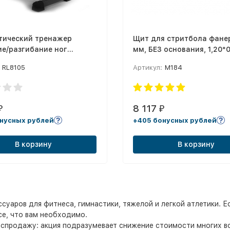
тический тренажер
Щит для стритбола фане
е/разгибание ног
мм, БЕЗ основания, 1,20*0
 RL8105
RL8105
Артикул:
М184
8 117
₽
₽
нусных рублей
+405 бонусных рублей
В корзину
В корзину
уаров для фитнеса, гимнастики, тяжелой и легкой атлетики. Е
се, что вам необходимо.
спродажу: акция подразумевает снижение стоимости многих вос