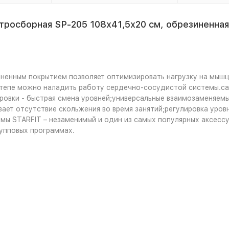
росборная SP-205 108х41,5х20 см, обрезиненная,
иненным покрытием позволяет оптимизировать нагрузку на мышц
степе можно наладить работу сердечно-сосудистой системы.са
ировки - быстрая смена уровней;универсальные взаимозаменяем
ает отсутствие скольжения во время занятий;регулировка уров
мы STARFIT – незаменимый и один из самых популярных аксессу
упповых программах.