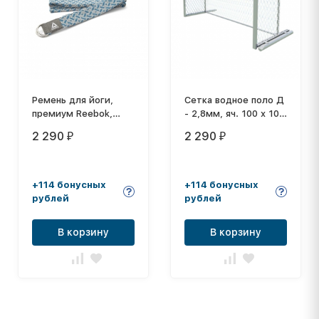
Ремень для йоги,
Сетка водное поло Д
премиум Reebok,
- 2,8мм, яч. 100 x 100,
изумрудный /серый,
цв. белый. Размер
2 290
2 290
₽
₽
RAYG-10026
0,90 x 3,00 x 1,00м.
ПП
+114 бонусных
+114 бонусных
рублей
рублей
В корзину
В корзину