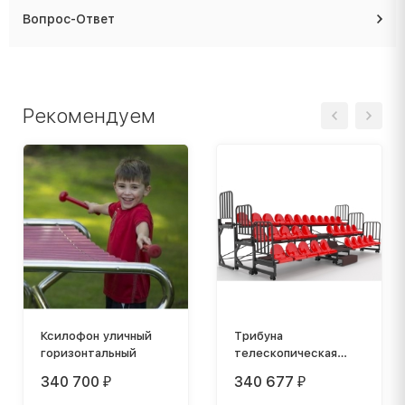
Вопрос-Ответ
Рекомендуем
Ксилофон уличный
Трибуна
горизонтальный
телескопическая
ОЛИМП СИТИ 3-х
340 700
340 677
₽
₽
рядная на 32 места