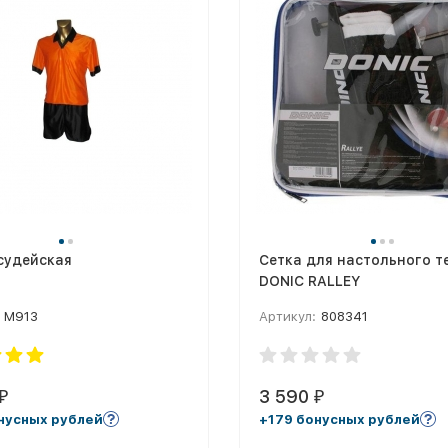
судейская
Сетка для настольного т
DONIC RALLEY
М913
Артикул:
808341
3 590
₽
₽
нусных рублей
+179 бонусных рублей