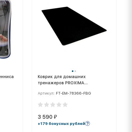
енниса
Коврик для домашних
тренажеров PROXIMA
(198х91х0,6см) FT-EM-78366-FBG
Артикул:
FT-EM-78366-FBG
3 590
₽
+179 бонусных рублей