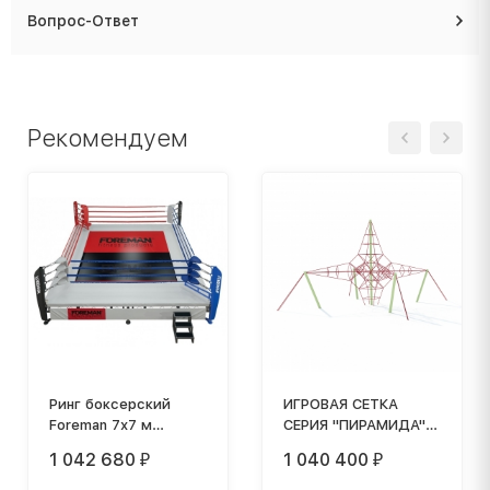
Вопрос-Ответ
Рекомендуем
Ринг боксерский
ИГРОВАЯ СЕТКА
Foreman 7х7 м
СЕРИЯ "ПИРАМИДА"
(боевая зона 6х6 м)
ИС-3.8
1 042 680
1 040 400
₽
₽
OR-77