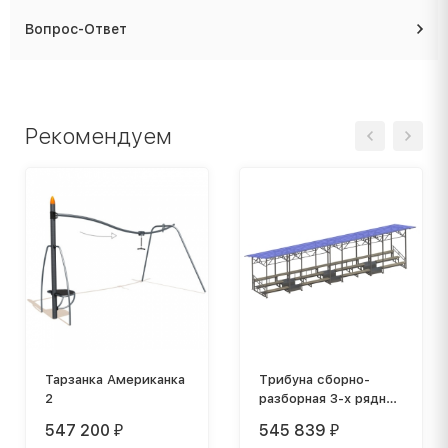
Вопрос-Ответ
Рекомендуем
Тарзанка Американка
Трибуна сборно-
2
разборная 3-х рядная
на 60 мест с
547 200
545 839
₽
₽
деревянными