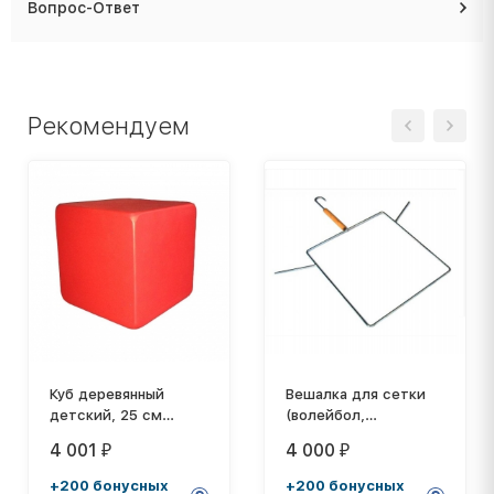
Вопрос-Ответ
Рекомендуем
Куб деревянный
Вешалка для сетки
детский, 25 см
(волейбол,
цветной
бадминтон, большой
4 001
4 000
₽
₽
теннис)
+200 бонусных
+200 бонусных