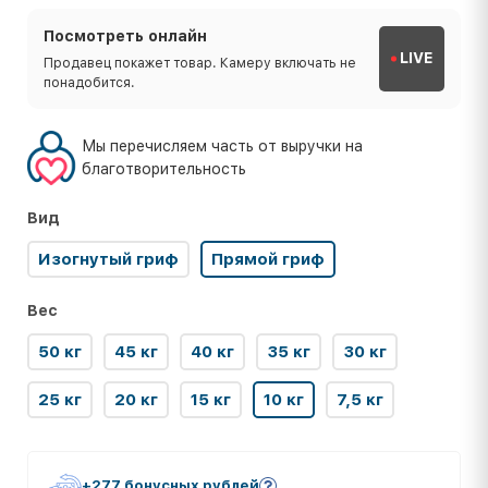
Посмотреть онлайн
LIVE
Продавец покажет товар. Камеру включать не
понадобится.
Мы перечисляем часть от выручки на
благотворительность
Вид
Изогнутый гриф
Прямой гриф
Вес
50 кг
45 кг
40 кг
35 кг
30 кг
25 кг
20 кг
15 кг
10 кг
7,5 кг
+277 бонусных рублей