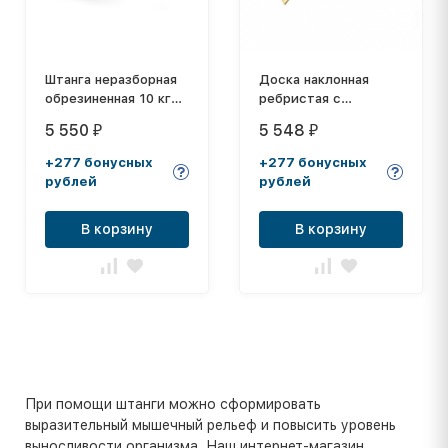
Штанга неразборная
Доска наклонная
обрезиненная 10 кг
ребристая с
Изогнутый гриф
крючками, длина 2 м
5 550
5 548
₽
₽
+277 бонусных
+277 бонусных
рублей
рублей
В корзину
В корзину
При помощи штанги можно сформировать
выразительный мышечный рельеф и повысить уровень
выносливости организма. Наш интернет-магазин