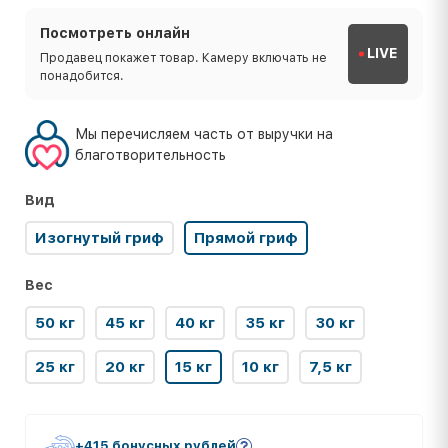
Посмотреть онлайн
LIVE
Продавец покажет товар. Камеру включать не
понадобится.
Мы перечисляем часть от выручки на
благотворительность
Вид
Изогнутый гриф
Прямой гриф
Вес
50 кг
45 кг
40 кг
35 кг
30 кг
25 кг
20 кг
15 кг
10 кг
7,5 кг
+415 бонусных рублей