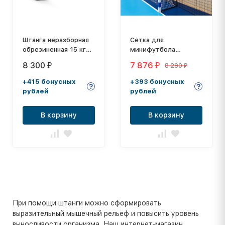
Штанга неразборная
Сетка для
обрезиненная 15 кг
минифутбола
Изогнутый гриф
OLIMPSITI
8 300
7 876
8 290
₽
₽
₽
+415 бонусных
+393 бонусных
рублей
рублей
В корзину
В корзину
При помощи штанги можно сформировать
выразительный мышечный рельеф и повысить уровень
выносливости организма. Наш интернет-магазин