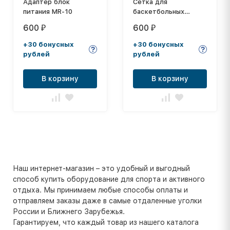
Адаптер блок
Сетка для
питания MR-10
баскетбольных
колец, диам. 450 мм,
600
600
₽
₽
толщина нити: 2,6 мм
+30 бонусных
+30 бонусных
рублей
рублей
В корзину
В корзину
Наш интернет-магазин – это удобный и выгодный
способ купить оборудование для спорта и активного
отдыха. Мы принимаем любые способы оплаты и
отправляем заказы даже в самые отдаленные уголки
России и Ближнего Зарубежья.
Гарантируем, что каждый товар из нашего каталога