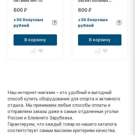
питания MR-10
баскетбольных
колец, диам. 450 мм,
600
600
₽
₽
толщина нити: 2,6 мм
+30 бонусных
+30 бонусных
рублей
рублей
В корзину
В корзину
Наш интернет-магазин – это удобный и выгодный
способ купить оборудование для спорта и активного
отдыха. Мы принимаем любые способы оплаты и
отправляем заказы даже в самые отдаленные уголки
России и Ближнего Зарубежья.
Гарантируем, что каждый товар из нашего каталога
соответствует самым высоким критериям качества.