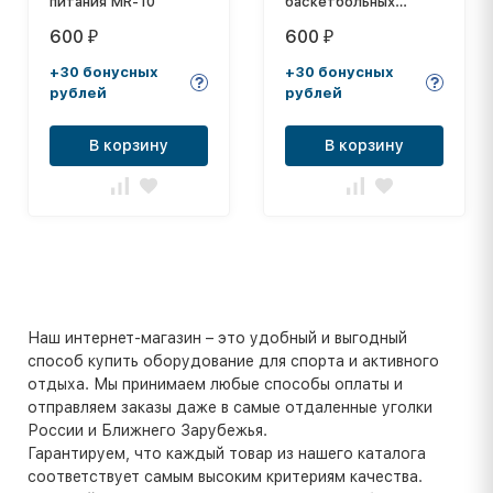
питания MR-10
баскетбольных
колец, диам. 450 мм,
600
600
₽
₽
толщина нити: 2,6 мм
+30 бонусных
+30 бонусных
рублей
рублей
В корзину
В корзину
Наш интернет-магазин – это удобный и выгодный
способ купить оборудование для спорта и активного
отдыха. Мы принимаем любые способы оплаты и
отправляем заказы даже в самые отдаленные уголки
России и Ближнего Зарубежья.
Гарантируем, что каждый товар из нашего каталога
соответствует самым высоким критериям качества.