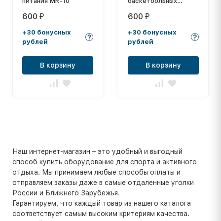
питания MR-10
баскетбольных
колец, диам. 450 мм,
600
600
₽
₽
толщина нити: 2,6 мм
+30 бонусных
+30 бонусных
рублей
рублей
В корзину
В корзину
Наш интернет-магазин – это удобный и выгодный
способ купить оборудование для спорта и активного
отдыха. Мы принимаем любые способы оплаты и
отправляем заказы даже в самые отдаленные уголки
России и Ближнего Зарубежья.
Гарантируем, что каждый товар из нашего каталога
соответствует самым высоким критериям качества.