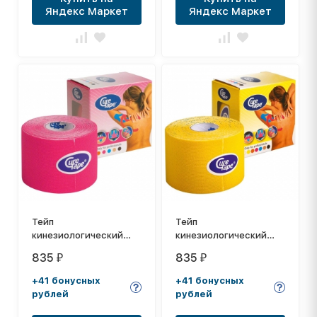
Яндекс Маркет
Яндекс Маркет
Тейп
Тейп
кинезиологический
кинезиологический
CureTape Pink, 5 см x 5
CureTape Yellow, 5 см x
835
835
₽
₽
м, арт. 160165,
5 м, арт. 161087,
розовый
желтый
+41 бонусных
+41 бонусных
рублей
рублей