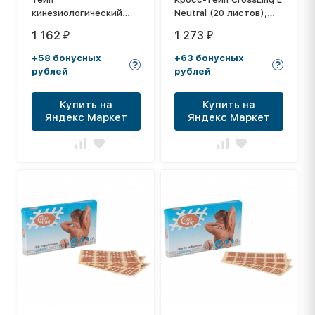
кинезиологический
Neutral (20 листов),
CureTape Punch
арт. 100497, телесный
1 162
1 273
₽
₽
Orange, 5 см x 5 м, арт.
160714,
+58 бонусных
+63 бонусных
перфорированный,
рублей
рублей
оранжевый
Купить на
Купить на
Яндекс Маркет
Яндекс Маркет