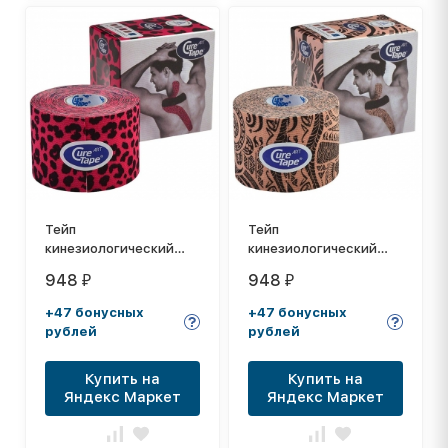
Тейп
Тейп
кинезиологический
кинезиологический
CureTape Art Leopard,
CureTape Art Tatoo, 5
948
948
₽
₽
5 см x 5 м, арт. 163210,
см x 5 м, арт. 162732,
красно-черный
телесно-черный
+47 бонусных
+47 бонусных
рублей
рублей
Купить на
Купить на
Яндекс Маркет
Яндекс Маркет