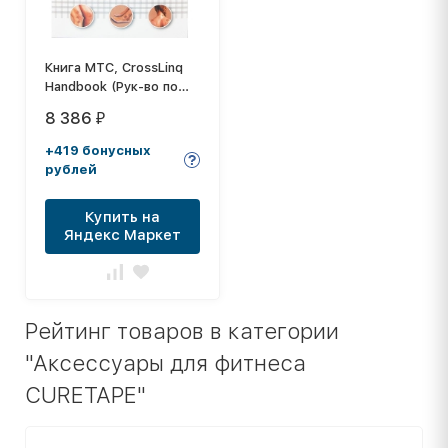
Книга MTC, CrossLinq
Handbook (Рук-во по
кросс-тейпированию),
8 386
₽
англ. язык, Автор Olaf
Kandt, 364 стр.
+419 бонусных
рублей
Купить на
Яндекс Маркет
Рейтинг товаров в категории
"Аксессуары для фитнеса
CURETAPE"