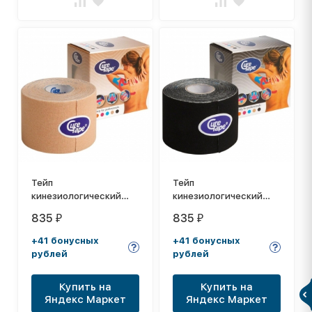
Тейп
Тейп
кинезиологический
кинезиологический
CureTape Neutral, 5 см
CureTape Black, 5 см x
835
835
₽
₽
x 5 м, арт. 160103,
5 м, арт. 160226,
телесный
черный
+41 бонусных
+41 бонусных
рублей
рублей
Купить на
Купить на
Яндекс Маркет
Яндекс Маркет