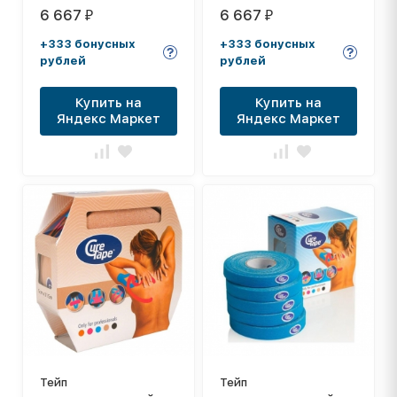
CureTape Giant Roll
CureTape Giant Roll
6 667
6 667
₽
₽
Pink, 5 см x 31.5 м, арт.
Yellow, 5 см x 31.5 м,
160356, розовый
арт. 161049, желтый
+333 бонусных
+333 бонусных
рублей
рублей
Купить на
Купить на
Яндекс Маркет
Яндекс Маркет
Тейп
Тейп