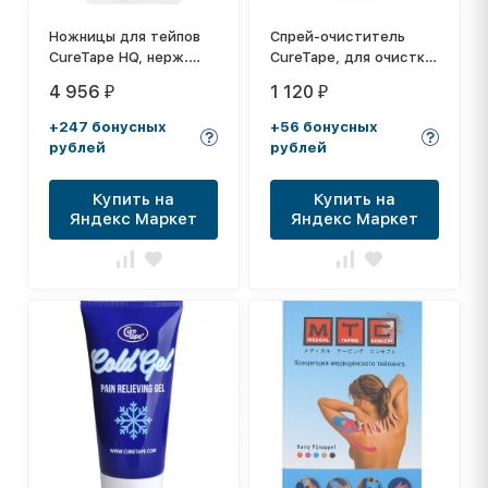
Ножницы для тейпов
Спрей-очиститель
CureTape HQ, нерж.
CureTape, для очистки
сталь, тефлон. покр.,
кожи перед
4 956
1 120
₽
₽
красные
тейпированием, 200
мл
+247 бонусных
+56 бонусных
рублей
рублей
Купить на
Купить на
Яндекс Маркет
Яндекс Маркет