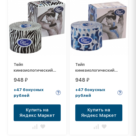
Тейп
Тейп
кинезиологический
кинезиологический
CureTape Art Zebra, 5
CureTape Art Camo, 5
948
948
₽
₽
см x 5 м, арт. 163180,
см x 5 м, арт. 164002,
бело-черный
бело-сине-голубой
+47 бонусных
+47 бонусных
рублей
рублей
Купить на
Купить на
Яндекс Маркет
Яндекс Маркет