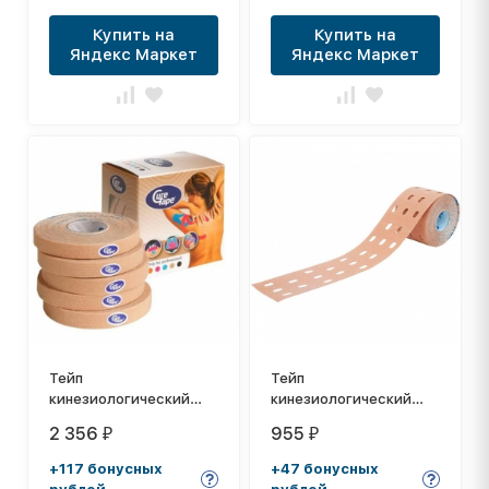
Купить на
Купить на
Яндекс Маркет
Яндекс Маркет
Тейп
Тейп
кинезиологический
кинезиологический
CureTape Neutral, 1 см
CureTape Punch
2 356
955
₽
₽
x 5 м, уп. 5 шт, арт.
Neutral, 5 см x 5 м,
160929, телесный
арт. 160622,
+117 бонусных
+47 бонусных
перфорированный,