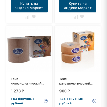
Купить на
Купить на
Яндекс Маркет
Яндекс Маркет
Тейп
Тейп
кинезиологический
кинезиологический
CureTape Neutral, 7.5
CureTape Neutral, 2,5
1 273
900
₽
₽
см x 5 м, арт. 160257,
см x 5 м, уп. 2 шт, арт.
телесный
160288, телесный
+63 бонусных
+45 бонусных
рублей
рублей