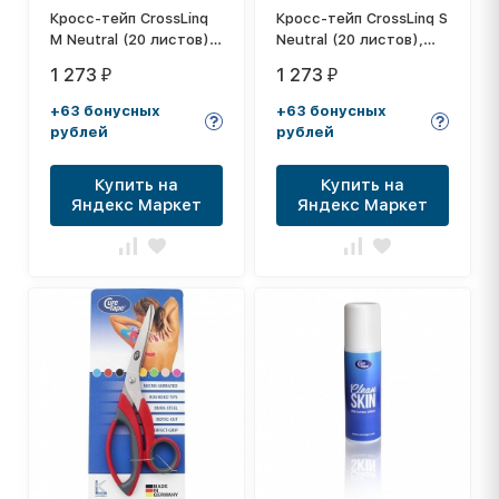
Кросс-тейп CrossLinq
Кросс-тейп CrossLinq S
M Neutral (20 листов),
Neutral (20 листов),
арт. 100480, телесный
арт. 100473, телесный
1 273
1 273
₽
₽
+63 бонусных
+63 бонусных
рублей
рублей
Купить на
Купить на
Яндекс Маркет
Яндекс Маркет