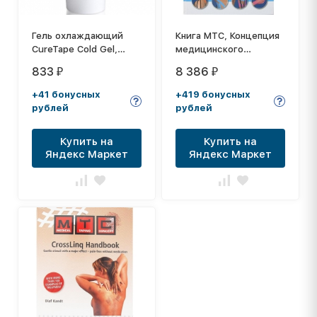
Гель охлаждающий
Книга MTC, Концепция
CureTape Сold Gel,
медицинского
обезболивающий, 150
тейпинга, русский
833
8 386
₽
₽
мл
язык. Автор Harry
Pijnappel, 224 стр., 400
+41 бонусных
+419 бонусных
иллюстраций
рублей
рублей
Купить на
Купить на
Яндекс Маркет
Яндекс Маркет