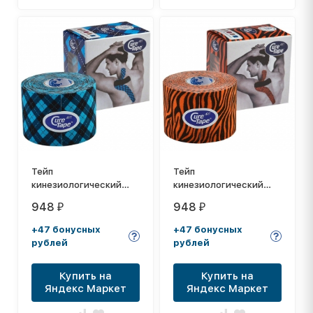
Тейп
Тейп
кинезиологический
кинезиологический
CureTape Art Tartan, 5
CureTape Art Tiger, 5
948
948
₽
₽
см x 5 м, арт. 162794,
см x 5 м, арт. 163159,
черно-голубой
оранжево-черный
+47 бонусных
+47 бонусных
рублей
рублей
Купить на
Купить на
Яндекс Маркет
Яндекс Маркет