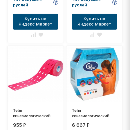
черный
голубой
рублей
рублей
Купить на
Купить на
Яндекс Маркет
Яндекс Маркет
Тейп
Тейп
кинезиологический
кинезиологический
CureTape Punch Pink, 5
CureTape Giant Roll
955
6 667
₽
₽
см x 5 м, арт. 160684,
Blue, 5 см x 31.5 м,