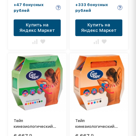
перфорированный,
арт. 160332, голубой
+47 бонусных
+333 бонусных
розовый
рублей
рублей
Купить на
Купить на
Яндекс Маркет
Яндекс Маркет
Тейп
Тейп
кинезиологический
кинезиологический
CureTape Giant Roll
CureTape Giant Roll