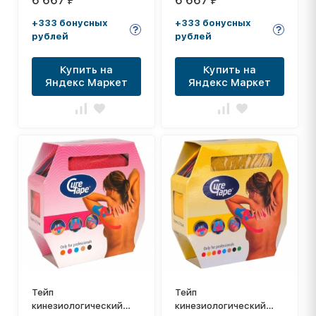
6 667
6 667
₽
₽
Green, 5 см x 31.5 м,
Orange, 5 см x 31.5 м,
арт. 161308, зеленый
арт. 160370,
+333 бонусных
+333 бонусных
оранжевый
рублей
рублей
Купить на
Купить на
Яндекс Маркет
Яндекс Маркет
Тейп
Тейп
кинезиологический
кинезиологический