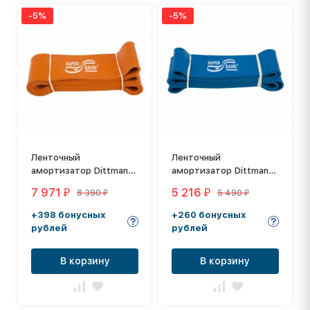
-5%
-5%
Ленточный
Ленточный
амортизатор Dittmann
амортизатор Dittmann
SuperBand Оrange Ultra
SuperBand Blue Extra
7 971
5 216
8 390
5 490
₽
₽
₽
₽
Heavy
Heavy
+398 бонусных
+260 бонусных
рублей
рублей
В корзину
В корзину