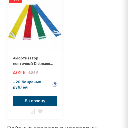
Амортизатор
ленточный Dittmann
Body-Band с клипсой
402
423
₽
₽
BB-LNL
+20 бонусных
рублей
В корзину