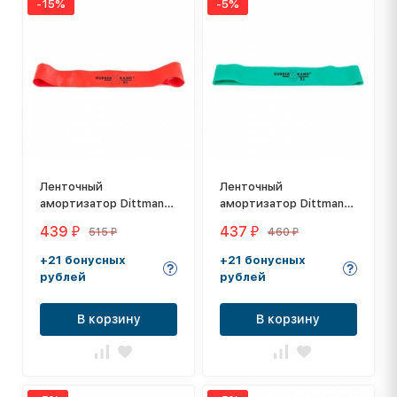
-15%
-5%
Ленточный
Ленточный
амортизатор Dittmann
амортизатор Dittmann
RubberBand XL, цвет:
RubberBand XL, цвет:
439
437
515
460
₽
₽
₽
₽
красный
зеленый
+21 бонусных
+21 бонусных
рублей
рублей
В корзину
В корзину