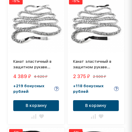
-5%
-5%
Канат эластичный в
Канат эластичный в
защитном рукаве
защитном рукаве
Dittmann Resistance
Dittmann Resistance
4 389
2 375
4 620
2 500
₽
₽
₽
₽
Rope, длина: 7 метров
Rope, длина: 6 метров
+219 бонусных
+118 бонусных
рублей
рублей
В корзину
В корзину