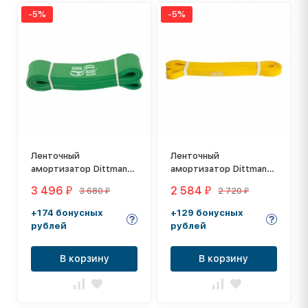
-5%
-5%
Ленточный
Ленточный
амортизатор Dittmann
амортизатор Dittmann
SuperBand Green Heavy
SuperBand Yellow
3 496
2 584
3 680
2 720
₽
₽
₽
₽
Medium
+174 бонусных
+129 бонусных
рублей
рублей
В корзину
В корзину