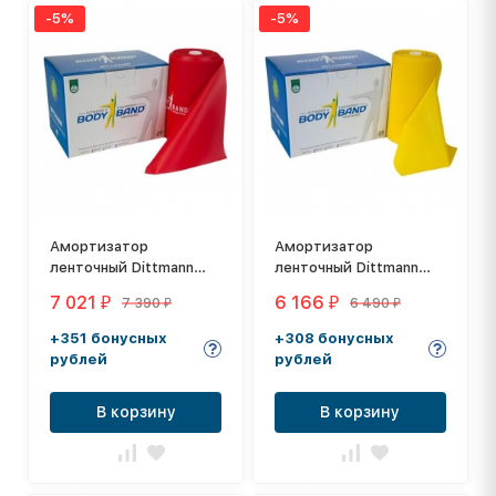
-5%
-5%
Амортизатор
Амортизатор
ленточный Dittmann
ленточный Dittmann
Body-Band DL32532L
Body-Band DL32531VL
7 021
6 166
7 390
6 490
₽
₽
₽
₽
+351 бонусных
+308 бонусных
рублей
рублей
В корзину
В корзину