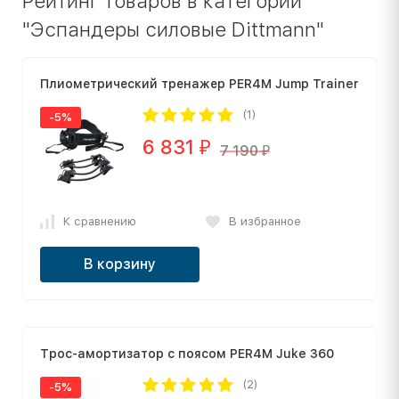
Рейтинг товаров в категории
"Эспандеры силовые Dittmann"
Плиометрический тренажер PER4M Jump Trainer
(1)
-5%
6 831
₽
7 190
₽
К сравнению
В избранное
В корзину
Трос-амортизатор с поясом PER4M Juke 360
(2)
-5%