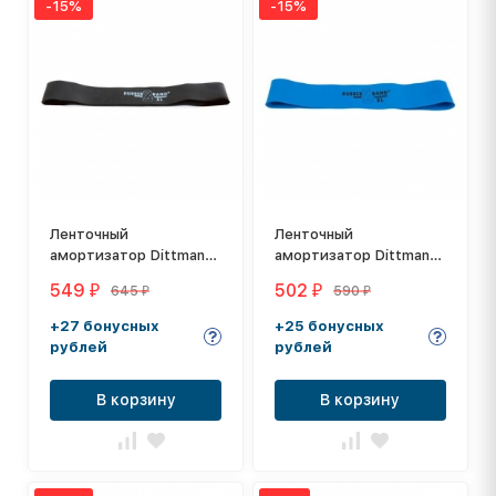
-15%
-15%
Ленточный
Ленточный
амортизатор Dittmann
амортизатор Dittmann
RubberBand XL, цвет:
RubberBand XL, цвет:
549
502
645
590
₽
₽
₽
₽
черный
синий
+27 бонусных
+25 бонусных
рублей
рублей
В корзину
В корзину