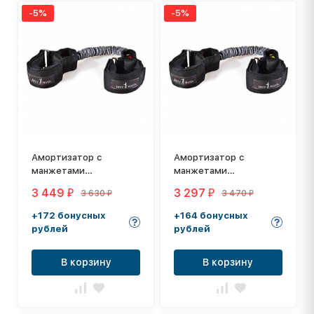
-5%
-5%
Амортизатор с
Амортизатор с
манжетами
манжетами
латеральный в
латеральный в
3 449
3 297
3 630
3 470
₽
₽
₽
₽
защитном рукаве
защитном рукаве
Dittmann,
Dittmann,
+172 бонусных
+164 бонусных
сопротивление:
сопротивление:
рублей
рублей
сильное
слабое
В корзину
В корзину