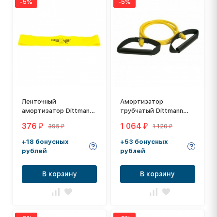
-5%
-5%
Ленточный
Амортизатор
амортизатор Dittmann
тpубчaтый Dittmann
RubberBand XL, цвет:
Body-Tube DT-XT-VLNL
376
1 064
395
1 120
₽
₽
₽
₽
желтый
+18 бонусных
+53 бонусных
рублей
рублей
В корзину
В корзину