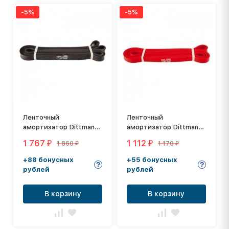
-5%
-5%
Ленточный
Ленточный
амортизатор Dittmann
амортизатор Dittmann
SuperBand Black Light
SuperBand Red Extra
1 767
1 112
1 860
1 170
₽
₽
₽
₽
Light
+88 бонусных
+55 бонусных
рублей
рублей
В корзину
В корзину