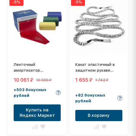
-5%
-5%
Ленточный
Канат эластичный в
амортизатор
защитном рукаве
DITTMANN Body-Band
Dittmann Resistance
10 061
1 655
10 590
1 742
₽
₽
₽
₽
25 м
Rope, длина: 5 метров
+503 бонусных
+82 бонусных
рублей
рублей
Купить на
Яндекс Маркет
В корзину