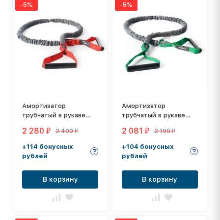
-5%
-5%
Амортизатор
Амортизатор
трубчатый в рукаве
трубчатый в рукаве
Dittmann Premium
Dittmann Premium
2 280
2 081
2 400
2 190
₽
₽
₽
₽
Body-Tube DLPR625
Body-Tube DLPR620
+114 бонусных
+104 бонусных
рублей
рублей
В корзину
В корзину