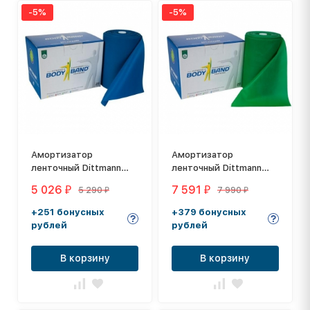
-5%
-5%
Амортизатор
Амортизатор
ленточный Dittmann
ленточный Dittmann
Body-Band DL32534H
Body-Band DL32533M
5 026
7 591
5 290
7 990
₽
₽
₽
₽
+251 бонусных
+379 бонусных
рублей
рублей
В корзину
В корзину