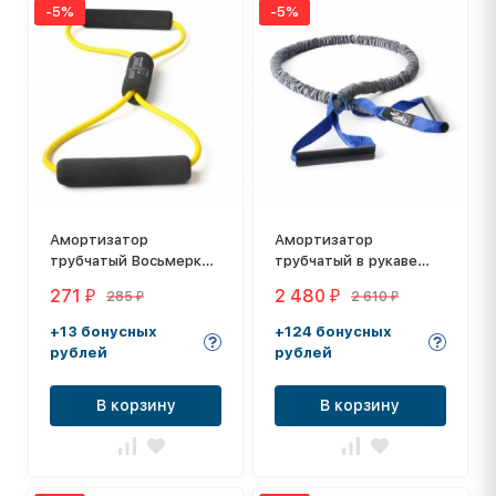
-5%
-5%
Амортизатор
Амортизатор
тpубчaтый Вocьмepкa
трубчатый в рукаве
Dittmann Body-Toner
Dittmann Premium
271
2 480
285
2 610
₽
₽
₽
₽
DT-UT-VLNL
Body-Tube DLPR630
+13 бонусных
+124 бонусных
рублей
рублей
В корзину
В корзину