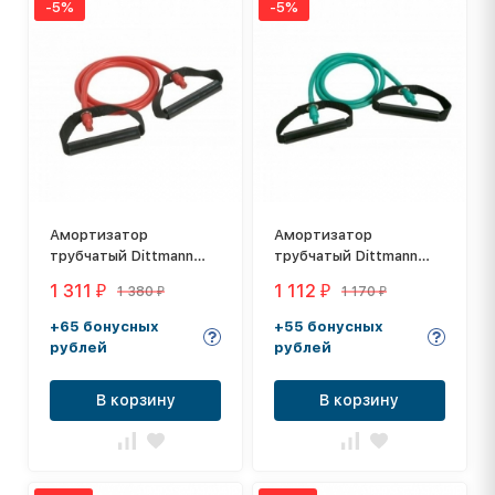
-5%
-5%
Амортизатор
Амортизатор
тpубчaтый Dittmann
тpубчaтый Dittmann
Body-Tube DT-XT-MNL
Body-Tube DT-XT-LNL
1 311
1 112
1 380
1 170
₽
₽
₽
₽
+65 бонусных
+55 бонусных
рублей
рублей
В корзину
В корзину